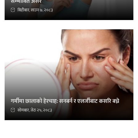
सम्भावित असर
बिहीबार, साउन ७, २०८३
गर्मीमा छालाको हेरचाह: सनबर्न र एलर्जीबाट कसरि बच्ने
सोमबार, जेठ २५, २०८३