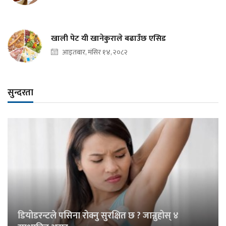
खाली पेट यी खानेकुराले बढाउँछ एसिड
आइतबार, मंसिर १४, २०८२
सुन्दरता
डियोडरन्टले पसिना रोक्नु सुरक्षित छ ? जान्नुहोस् ४