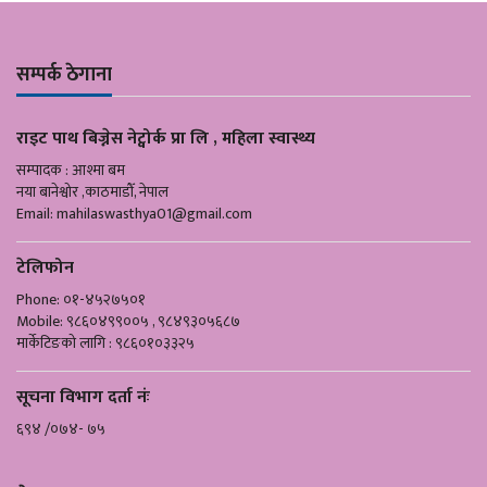
सम्पर्क ठेगाना
राइट पाथ बिज्नेस नेट्वोर्क प्रा लि , महिला स्वास्थ्य
सम्पादक : आश्मा बम
नया बानेश्वोर ,काठमाडौँ, नेपाल
Email:
mahilaswasthya01@gmail.com
टेलिफोन
Phone: ०१-४५२७५०१
Mobile: ९८६०४९९००५ , ९८४९३०५६८७
मार्केटिङको लागि : ९८६०१०३३२५
सूचना विभाग दर्ता नंः
६९४ /०७४- ७५