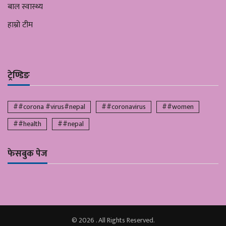
बाल स्वास्थ्य
हाम्रो टीम
ट्रेण्डिङ
##corona #virus#nepal
##coronavirus
##women
##health
##nepal
फेसबुक पेज
© 2026 . All Rights Reserved.