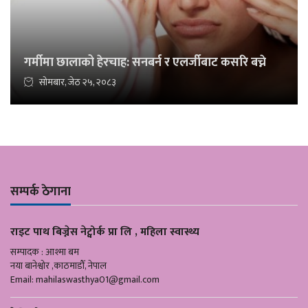
गर्मीमा छालाको हेरचाह: सनबर्न र एलर्जीबाट कसरि बच्ने
सोमबार, जेठ २५, २०८३
सम्पर्क ठेगाना
राइट पाथ बिज्नेस नेट्वोर्क प्रा लि , महिला स्वास्थ्य
सम्पादक : आश्मा बम
नया बानेश्वोर ,काठमाडौँ, नेपाल
Email:
mahilaswasthya01@gmail.com