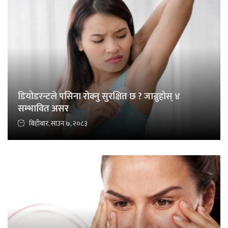
डियोडरन्टले पसिना रोक्नु सुरक्षित छ ? जान्नुहोस् ४
सम्भावित असर
बिहीबार, साउन ७, २०८३