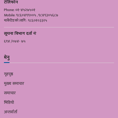
टेलिफोन
Phone: ०१-४५२७५०१
Mobile: ९८६०४९९००५ , ९८४९३०५६८७
मार्केटिङको लागि : ९८६०१०३३२५
सूचना विभाग दर्ता नंः
६९४ /०७४- ७५
मेनु
गृहपृष्ठ
मुख्य समाचार
समाचार
भिडियो
अन्तर्वार्ता