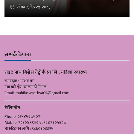
सोमबार, जेठ २५, २०८३
सम्पर्क ठेगाना
राइट पाथ बिज्नेस नेट्वोर्क प्रा लि , महिला स्वास्थ्य
सम्पादक : आश्मा बम
नया बानेश्वोर ,काठमाडौँ, नेपाल
Email:
mahilaswasthya01@gmail.com
टेलिफोन
Phone: ०१-४५२७५०१
Mobile: ९८६०४९९००५ , ९८४९३०५६८७
मार्केटिङको लागि : ९८६०१०३३२५