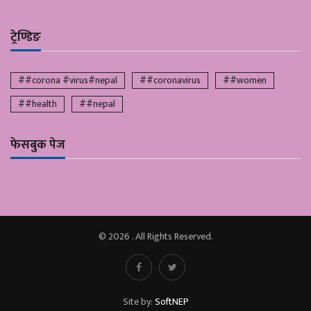
ट्रेण्डिङ
##corona #virus#nepal
##coronavirus
##women
##health
##nepal
फेसबुक पेज
© 2026 . All Rights Reserved.
Site by:
SoftNEP