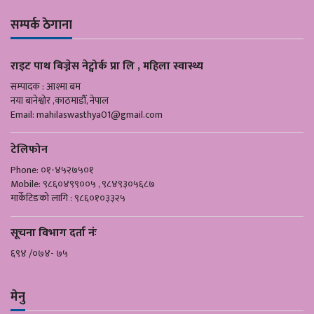
सम्पर्क ठेगाना
राइट पाथ बिज्नेस नेट्वोर्क प्रा लि , महिला स्वास्थ्य
सम्पादक : आश्मा बम
नया बानेश्वोर ,काठमाडौँ, नेपाल
Email:
mahilaswasthya01@gmail.com
टेलिफोन
Phone: ०१-४५२७५०१
Mobile: ९८६०४९९००५ , ९८४९३०५६८७
मार्केटिङको लागि : ९८६०१०३३२५
सूचना विभाग दर्ता नंः
६९४ /०७४- ७५
मेनु