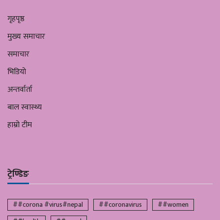
गृहपृष्ठ
मुख्य समाचार
समाचार
भिडियो
अन्तर्वार्ता
बाल स्वास्थ्य
हाम्रो टीम
ट्रेण्डिङ
##corona #virus#nepal
##coronavirus
##women