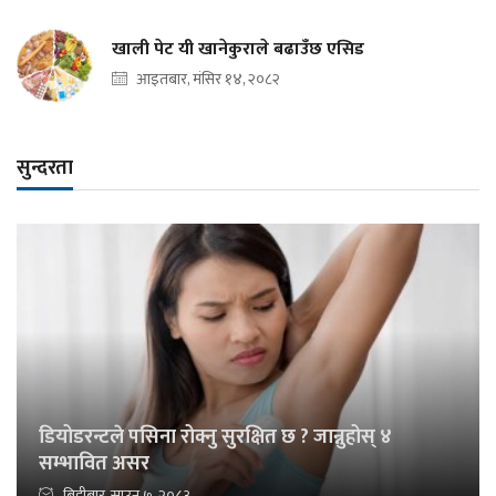
खाली पेट यी खानेकुराले बढाउँछ एसिड
आइतबार, मंसिर १४, २०८२
सुन्दरता
डियोडरन्टले पसिना रोक्नु सुरक्षित छ ? जान्नुहोस् ४
सम्भावित असर
बिहीबार, साउन ७, २०८३