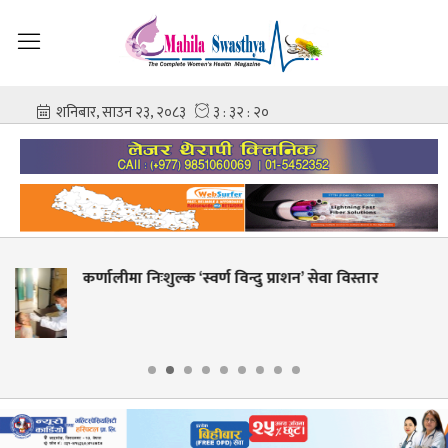
न’ सेवा विस्तार
शहीद गंगालाल राष्ट्रिय हृदय केन्द्रको न
आशिष गोविन्द अमात्य