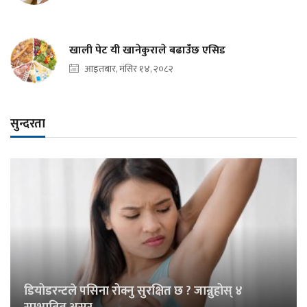
खाली पेट यी खानेकुराले बढाउँछ एसिड
आइतबार, मंसिर १४, २०८२
सुन्दरता
डियोडरन्टले पसिना रोक्नु सुरक्षित छ ? जान्नुहोस् ४