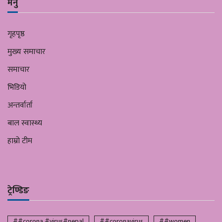
मेनु
गृहपृष्ठ
मुख्य समाचार
समाचार
भिडियो
अन्तर्वार्ता
बाल स्वास्थ्य
हाम्रो टीम
ट्रेण्डिङ
##corona #virus#nepal
##coronavirus
##women