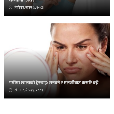
सम्भावित असर
बिहीबार, साउन ७, २०८३
गर्मीमा छालाको हेरचाह: सनबर्न र एलर्जीबाट कसरि बच्ने
सोमबार, जेठ २५, २०८३