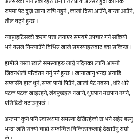
अल्सरका पनि प्रकारहरु छन् । तर प्रायः अल्सर हुदा क्रोनिक
रुपमा पेट दुख्ने खाना रुचि नहुने , कालो दिसा आउँने, बान्ता आउँने,
तौल घट्ने हुन्छ ।
ग्याष्ट्राइटिसको करण पत्ता लगाएर समयमै उपचार गर्न सकियो
भने यसले निम्त्याउँने विभिन्न खाले समस्याहरुबाट बच्न सकिन्छ ।
हामीले यस्ता खाले समस्याहरु लाग्नै नदिनका लागि आफ्नो
जिवनशैली परिर्वतन गर्नु पर्ने हुन्छ । खानाखानु भन्दा अगाडि
सफासँग हात धुने, सफा पानी पिउँने, खाली पेट नबस्ने , थोरै थोरै
पटक पटक खाइरहने, जंगफुडहरु नखाने, धुम्रपान मद्यपान नगर्ने,
एसिडिटी घटाउनुपर्छ ।
अन्तमाः कुनै पनि स्वास्थ्यमा समस्या देखिरहेको छ भने सहेर बस्नु
भन्दा जति सक्यो चाडो सम्बन्धित चिकित्सकलाई देखाउँनु राम्रो