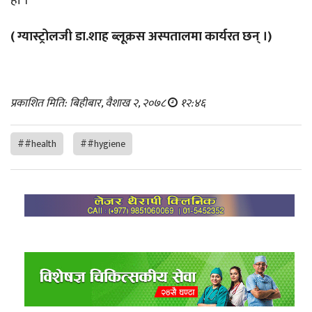
हो ।
( ग्यास्ट्रोलजी डा.शाह ब्लूक्रस अस्पतालमा कार्यरत छन् ।)
प्रकाशित मिति: बिहीबार, वैशाख २, २०७८
१२:४६
##health
##hygiene