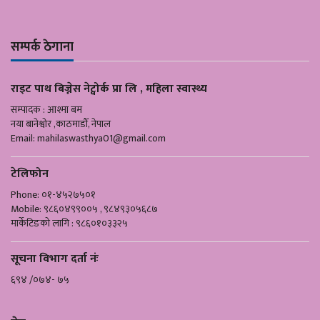
सम्पर्क ठेगाना
राइट पाथ बिज्नेस नेट्वोर्क प्रा लि , महिला स्वास्थ्य
सम्पादक : आश्मा बम
नया बानेश्वोर ,काठमाडौँ, नेपाल
Email:
mahilaswasthya01@gmail.com
टेलिफोन
Phone: ०१-४५२७५०१
Mobile: ९८६०४९९००५ , ९८४९३०५६८७
मार्केटिङको लागि : ९८६०१०३३२५
सूचना विभाग दर्ता नंः
६९४ /०७४- ७५