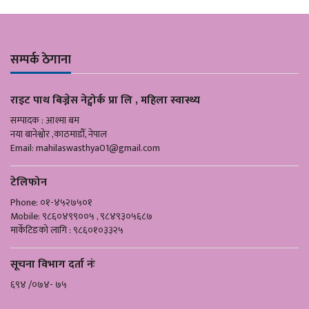
सम्पर्क ठेगाना
राइट पाथ बिज्नेस नेट्वोर्क प्रा लि , महिला स्वास्थ्य
सम्पादक : आश्मा बम
नया बानेश्वोर ,काठमाडौँ, नेपाल
Email:
mahilaswasthya01@gmail.com
टेलिफोन
Phone: ०१-४५२७५०१
Mobile: ९८६०४९९००५ , ९८४९३०५६८७
मार्केटिङको लागि : ९८६०१०३३२५
सूचना विभाग दर्ता नंः
६९४ /०७४- ७५