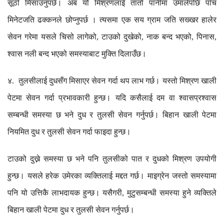
सूठो
मिसाउनुपर्छ।
अब
यो
मिश्रणलाई
तातो
पानीमा
उमालेपछि
पाँच
मिनेटजति
ढक्कनले
छोप्नुपर्छ
।
त्यसमा
एक
सय
ग्राम
जति
सख्खर
हालेर
सेवन
गरेमा
यसले
चिसो
लागेको
टाउको
दुखेको
नाक
बन्द
भएको
पिनास
,
,
,
,
श्वास
नली
बन्द
भएको
समस्याबाट
मुक्ति
दिलाउँछ।
४
तुलसीलाई
दुधसँग
मिसाएर
सेवन
गर्दा
थप
लाभ
गर्छ।
यस्तो
मिश्रण
खाली
.
पेटमा
सेवन
गर्दा
प्रभावकारी
हुन्छ।
यदि
कसैलाई
दम
वा
श्वासप्रश्वास
सम्बन्धी
समस्या
छ
भने
दुध
र
तुलसी
सेवन
गर्नुपर्छ।
बिहान
खाली
पेटमा
नियमित
दुध
र
तुलसी
सेवन
गर्दा
फाइदा
हुन्छ।
टाउको
दुख्ने
समस्या
छ
भने
पनि
तुलसीको
पात
र
दुधको
मिश्रण
उपयोगी
हुन्छ।
यसले
हरेक
उमेरका
व्यक्तिलाई
मद्दत
गर्छ।
माइग्रेन
जस्तो
समस्यामा
पनि
यो
उत्तिकै
लाभदायक
हुन्छ।
यसैगरी
मुटुसम्बन्धी
समस्या
हुने
व्यक्तिले
,
बिहान
खाली
पेटमा
दुध
र
तुलसी
सेवन
गर्नुपर्छ।