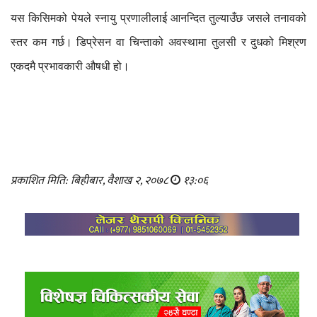
यस
किसिमको
पेयले
स्नायु
प्रणालीलाई
आनन्दित
तुल्याउँछ
जसले
तनावको
स्तर
कम
गर्छ।
डिप्रेसन
वा
चिन्ताको
अवस्थामा
तुलसी
र
दुधको
मिश्रण
एकदमै
प्रभावकारी
औषधी
हो।
प्रकाशित मिति: बिहीबार, वैशाख २, २०७८
१३:०६