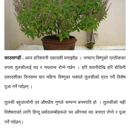
काठमाण्डौं
-
आज
हरिशयनी
एकादशी
मनाइदैछ
।
भगवान्
विष्णुको
प्रतीकका
रुपमा
तुलसीलाई
मठ
र
गमलामा
रोप्ने
गर्छन
।
हरि
शयनीदेखि
हरि
बोधिनी
एकादशीका
दिनसम्म
चार
महिना
विष्णुका
भक्तले
तुलसीको
व्रत
गरी
विशेष
पूजा
गर्ने
गर्दछन्
।
तुलसी
बहुउपयोगी
एवं
औषधीय
गुणले
सम्पन्न
बनस्पति
हो
।
तुलसीको
यही
विशेषताको
लागि
हिन्दू
धर्मावलम्बीहरूले
घर
आँगनमा
मठ
बनाएर
रोप्ने
र
पूजा
गर्ने
गर्दछन्।