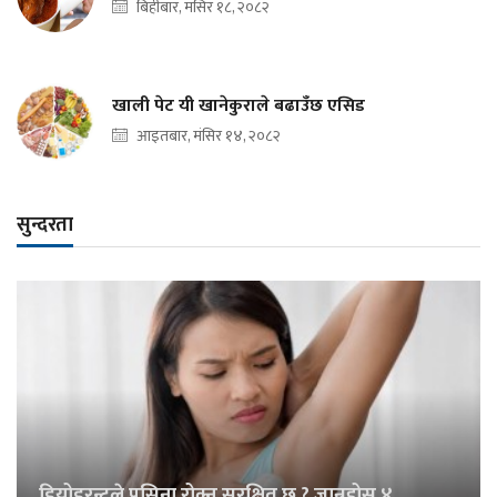
बिहीबार, मंसिर १८, २०८२
खाली पेट यी खानेकुराले बढाउँछ एसिड
आइतबार, मंसिर १४, २०८२
सुन्दरता
डियोडरन्टले पसिना रोक्नु सुरक्षित छ ? जान्नुहोस् ४