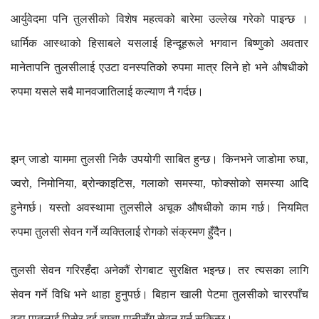
आर्युवेदमा
पनि
तुलसीको
विशेष
महत्वको
बारेमा
उल्लेख
गरेको
पाइन्छ
।
धार्मिक
आस्थाको
हिसाबले
यसलाई
हिन्दूहरूले
भगवान
बिष्णुको
अवतार
मानेतापनि
तुलसीलाई
एउटा
वनस्पतिको
रुपमा
मात्र
लिने
हो
भने
औषधीको
रुपमा
यसले
सबै
मानवजातिलाई
कल्याण
नै
गर्दछ।
झन्
जाडो
याममा
तुलसी
निकै
उपयोगी
साबित
हुन्छ।
किनभने
जाडोमा
रुघा
,
ज्वरो
निमोनिया
ब्रोन्काइटिस
गलाको
समस्या
फोक्सोको
समस्या
आदि
,
,
,
,
हुनेगर्छ।
यस्तो
अवस्थामा
तुलसीले
अचूक
औषधीको
काम
गर्छ।
नियमित
रुपमा
तुलसी
सेवन
गर्ने
व्यक्तिलाई
रोगको
संक्रमण
हुँदैन।
तुलसी
सेवन
गरिरहँदा
अनेकौं
रोगबाट
सुरक्षित
भइन्छ।
तर
त्यसका
लागि
सेवन
गर्ने
विधि
भने
थाहा
हुनुपर्छ।
बिहान
खाली
पेटमा
तुलसीको
चाररपाँच
वटा
पातलाई
पिसेर
दुई
चम्चा
पानीसँग
सेवन
गर्न
सकिन्छ।