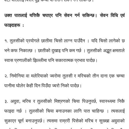
उक्त
पातलाई
यत्तिकै
चपाएर
पनि
सेवन
गर्न
सकिन्छ।
सेवन
विधि
एवं
फाइदाहरू
:
१
तुलसीको
प्रयोगले
छातीमा
चिसो
लाग्न
पाउँदैन
।
यदि
चिसो
लागेको
छ
.
भने
कफ
निकाल्छ
।
छातीको
दुखाइ
पनि
कम
गर्छ
।
तुलसीको
अद्भूत
क्षमताले
स्वास
प्रणालीको
झिल्लीमा
पनि
सकारात्मक
प्रभाव
पार्दछ।
२
निमोनिया
वा
मलेरियाको
ज्वरोमा
तुलसी
र
मरिचको
तीन
दाना
एक
चम्चा
.
पानीमा
घोलेर
केही
दिन
पिउँदा
ज्वरो
निको
पार्दछ।
३
अदुवा
मरिच
र
तुलसीको
मिश्रणको
चिया
पिउनुपर्छ
स्वास्थ्यमा
निकै
.
,
,
फाइदा
गर्छ
।
तुलसीको
चिया
बनाउनका
लागि
पात
चाहिन्छ
।
त्यसलाई
सुकाएर
चूर्ण
बनाउनुपर्छ।
त्यसमा
राम्ररी
पिसेको
मरिच
र
सुख्खा
अदुवाको