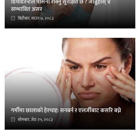
डियोडरन्टले पसिना रोक्नु सुरक्षित छ ? जान्नुहोस् ४
सम्भावित असर
बिहीबार, साउन ७, २०८३
गर्मीमा छालाको हेरचाह: सनबर्न र एलर्जीबाट कसरि बच्ने
सोमबार, जेठ २५, २०८३