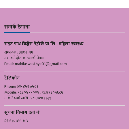
सम्पर्क ठेगाना
राइट पाथ बिज्नेस नेट्वोर्क प्रा लि , महिला स्वास्थ्य
सम्पादक : आश्मा बम
नया बानेश्वोर ,काठमाडौँ, नेपाल
Email:
mahilaswasthya01@gmail.com
टेलिफोन
Phone: ०१-४५२७५०१
Mobile: ९८६०४९९००५ , ९८४९३०५६८७
मार्केटिङको लागि : ९८६०१०३३२५
सूचना विभाग दर्ता नंः
६९४ /०७४- ७५