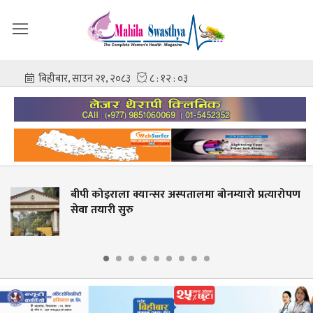
यान्सर अस्पतालमा बोनम्यारो प्रत्यारोपण
ज्वरो आउँदा नुहा