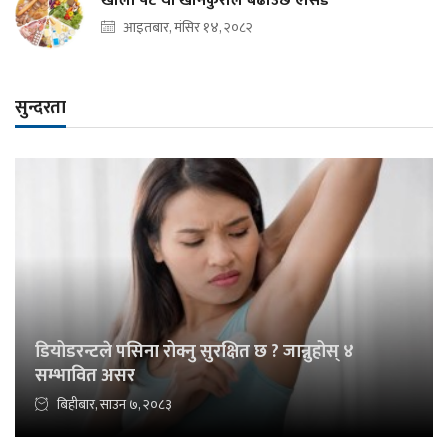
खाली पेट यी खानेकुराले बढाउँछ एसिड
आइतबार, मंसिर १४, २०८२
सुन्दरता
डियोडरन्टले पसिना रोक्नु सुरक्षित छ ? जान्नुहोस् ४
सम्भावित असर
बिहीबार, साउन ७, २०८३