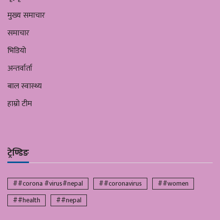
मुख्य समाचार
समाचार
भिडियो
अन्तर्वार्ता
बाल स्वास्थ्य
हाम्रो टीम
ट्रेण्डिङ
##corona #virus#nepal
##coronavirus
##women
##health
##nepal