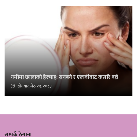
गर्मीमा छालाको हेरचाह: सनबर्न र एलर्जीबाट कसरि बच्ने
सोमबार, जेठ २५, २०८३
सम्पर्क ठेगाना