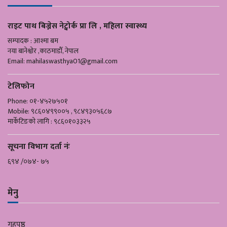
राइट पाथ बिज्नेस नेट्वोर्क प्रा लि , महिला स्वास्थ्य
सम्पादक : आश्मा बम
नया बानेश्वोर ,काठमाडौँ, नेपाल
Email:
mahilaswasthya01@gmail.com
टेलिफोन
Phone: ०१-४५२७५०१
Mobile: ९८६०४९९००५ , ९८४९३०५६८७
मार्केटिङको लागि : ९८६०१०३३२५
सूचना विभाग दर्ता नंः
६९४ /०७४- ७५
मेनु
गृहपृष्ठ