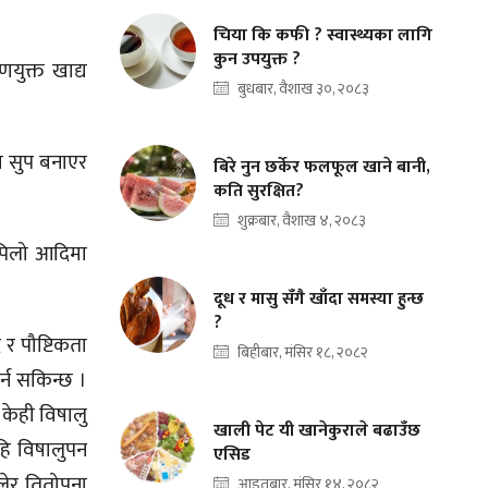
चिया कि कफी ? स्वास्थ्यका लागि
कुन उपयुक्त ?
युक्त खाद्य
बुधबार, वैशाख ३०, २०८३
वा सुप बनाएर
बिरे नुन छर्केर फलफूल खाने बानी,
कति सुरक्षित?
शुक्रबार, वैशाख ४, २०८३
 पिलो आदिमा
दूध र मासु सँगै खाँदा समस्या हुन्छ
?
 र पौष्टिकता
बिहीबार, मंसिर १८, २०८२
र्न सकिन्छ ।
ा केही विषालु
खाली पेट यी खानेकुराले बढाउँछ
हि विषालुपन
एसिड
लेर तितोपना
आइतबार, मंसिर १४, २०८२