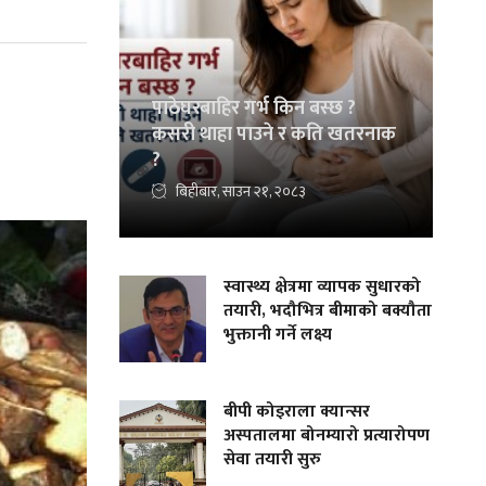
पाठेघरबाहिर गर्भ किन बस्छ ?
कसरी थाहा पाउने र कति खतरनाक
?
बिहीबार, साउन २१, २०८३
स्वास्थ्य क्षेत्रमा व्यापक सुधारको
तयारी, भदौभित्र बीमाको बक्यौता
भुक्तानी गर्ने लक्ष्य
बीपी कोइराला क्यान्सर
अस्पतालमा बोनम्यारो प्रत्यारोपण
सेवा तयारी सुरु