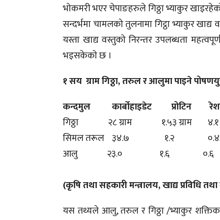
भोकमरी भएर चेपाङहरुले गिठ्ठा भ्याकुर खाइरहेक
सन्दर्भमा चामलको तुलनामा गिट्ठा भ्याकुर खाद्य व
यस्ता खाद्य वस्तुको निरन्तर उपलब्धता महत्वपूर्ण 
भइसकेको छ ।
१ सय ग्राम गिठ्ठा, तरुल र आलुमा पाइने पोषणयु
कन्दमुल कार्बोहाइडेट प्रोटिन रेशाद
गिठ्ठा २८ ग्राम १.५३ ग्राम ४.१ 
सिमल तरूल ३४.७ १.२ ०.
आलु २३.० १.६ ०.
(कृषि तथा सहकारी मन्त्रालय, खाद्य प्रविधि तथा
यस तथ्यले आलु, तरुल र गिठ्ठा /भ्याकुर शक्तिका