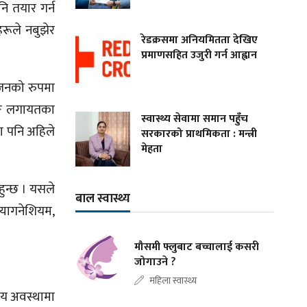
ि तयार गर्न
ूले नबुझेर
रेडक्रसमा अनियमितता देखिए
प्रमाणसहित उजुरी गर्न आह्वान
भोजनको रुपमा
पाङ लगायतका
स्वास्थ्य सेवामा समान पहुँच
ा पनि अहिले
सरकारको प्राथमिकता : मन्त्री
मेहता
 हुन्छ । यसले
बाल स्वास्थ्य
्यागनेशियम,
मौसमी फ्लुबाट बच्चालाई कसरी
जोगाउने ?
महिला स्वास्थ्य
िपय अवस्थामा