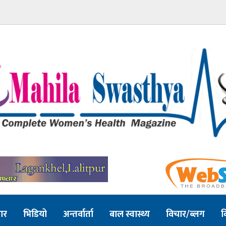
ार
भिडियो
अन्तर्वार्ता
बाल स्वास्थ्य
विचार/ब्लग
व