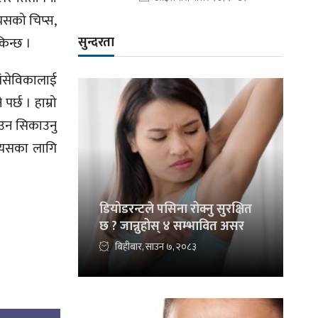
 यसको चिप्स,
सुन्दरता
किन्छ ।
यंसेविकालाई
र्छ । हाम्रो
वाउन सिकाउनु
त्यसका लागि
डियोडरन्टले पसिना रोक्नु सुरक्षित
छ ? जान्नुहोस् ४ सम्भावित असर
बिहीबार, साउन ७, २०८३