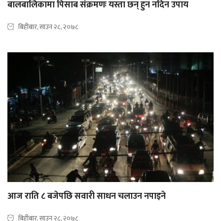
बालबालिकामा पिसाब संक्रमणः यस्ता छन् हुन नदिन उपाय
बिहीबार, साउन २८, २०७८
आज राति ८ बजेपछि सवारी साधन चलाउन नपाइने
बिहीबार, साउन २८, २०७८