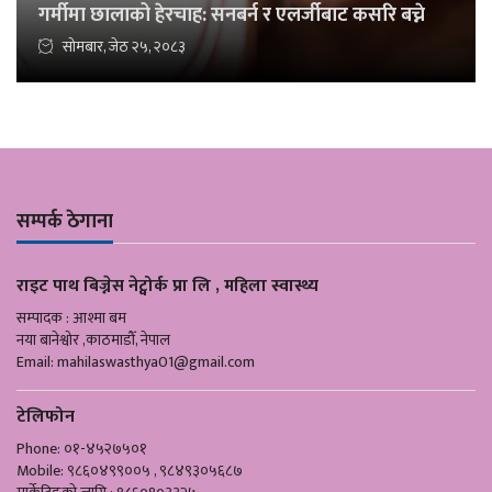
गर्मीमा छालाको हेरचाह: सनबर्न र एलर्जीबाट कसरि बच्ने
सोमबार, जेठ २५, २०८३
सम्पर्क ठेगाना
राइट पाथ बिज्नेस नेट्वोर्क प्रा लि , महिला स्वास्थ्य
सम्पादक : आश्मा बम
नया बानेश्वोर ,काठमाडौँ, नेपाल
Email:
mahilaswasthya01@gmail.com
टेलिफोन
Phone: ०१-४५२७५०१
Mobile: ९८६०४९९००५ , ९८४९३०५६८७