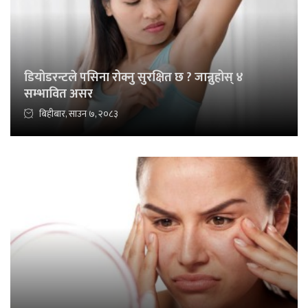
डियोडरन्टले पसिना रोक्नु सुरक्षित छ ? जान्नुहोस् ४
सम्भावित असर
बिहीबार, साउन ७, २०८३