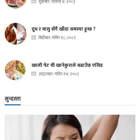
शुक्रबार, वैशाख ४, २०८३
दूध र मासु सँगै खाँदा समस्या हुन्छ ?
बिहीबार, मंसिर १८, २०८२
खाली पेट यी खानेकुराले बढाउँछ एसिड
आइतबार, मंसिर १४, २०८२
सुन्दरता