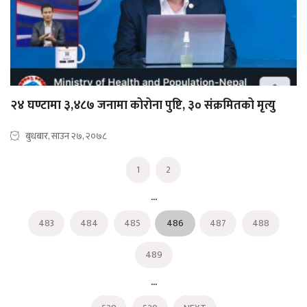
२४ घण्टामा ३,४८७ जनामा कोरोना पुष्टि, ३० संक्रमितको मृत्यु
बुधबार, साउन २७, २०७८
1
2
...
483
484
485
486
487
488
489
...