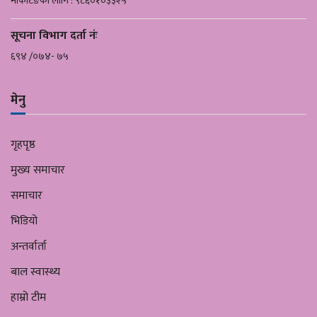
मार्केटिङको लागि : ९८६०१०३३२५
सूचना विभाग दर्ता नंः
६९४ /०७४- ७५
मेनु
गृहपृष्ठ
मुख्य समाचार
समाचार
भिडियो
अन्तर्वार्ता
बाल स्वास्थ्य
हाम्रो टीम