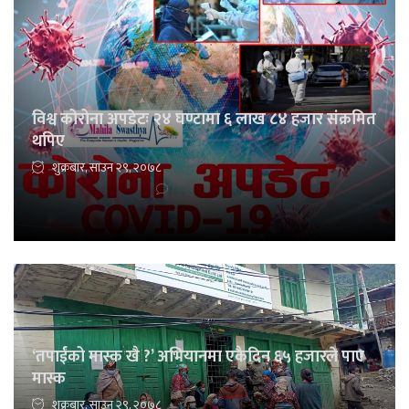
विश्व कोरोना अपडेटः २४ घण्टामा ६ लाख ८४ हजार संक्रमित
थपिए
शुक्रबार, साउन २९, २०७८
‘तपाईंको मास्क खै ?’ अभियानमा एकैदिन ६५ हजारले पाए
मास्क
शुक्रबार, साउन २९, २०७८