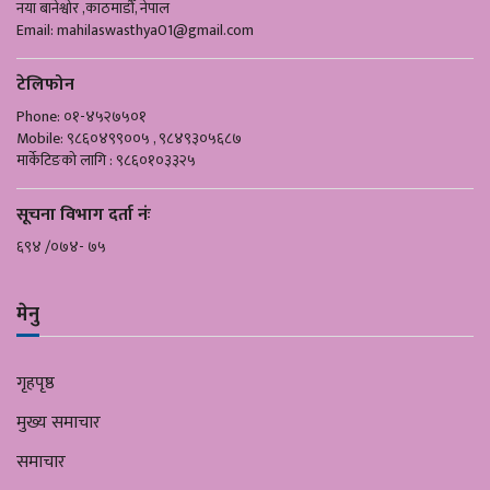
नया बानेश्वोर ,काठमाडौँ, नेपाल
Email:
mahilaswasthya01@gmail.com
टेलिफोन
Phone: ०१-४५२७५०१
Mobile: ९८६०४९९००५ , ९८४९३०५६८७
मार्केटिङको लागि : ९८६०१०३३२५
सूचना विभाग दर्ता नंः
६९४ /०७४- ७५
मेनु
गृहपृष्ठ
मुख्य समाचार
समाचार