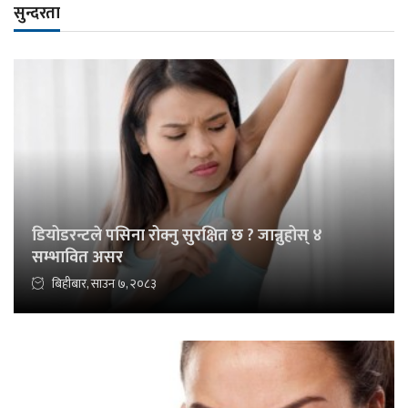
सुन्दरता
डियोडरन्टले पसिना रोक्नु सुरक्षित छ ? जान्नुहोस् ४
सम्भावित असर
बिहीबार, साउन ७, २०८३