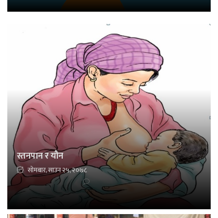
स्तनपान र यौन
सोमबार, साउन २५, २०७८