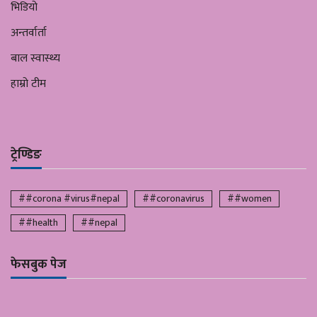
भिडियो
अन्तर्वार्ता
बाल स्वास्थ्य
हाम्रो टीम
ट्रेण्डिङ
##corona #virus#nepal
##coronavirus
##women
##health
##nepal
फेसबुक पेज