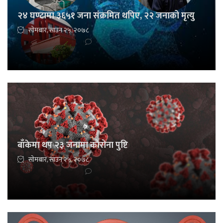
२४ घण्टामा ३६५१ जना संक्रमित थपिए, २२ जनाको मृत्यु
सोमबार, साउन २५, २०७८
बाँकेमा थप २३ जनामा कोरोना पुष्टि
सोमबार, साउन २५, २०७८