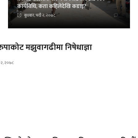
कार्यविधि, कता कहिलेदेखि कडाइ?
बुधबार, भदौ २, २०७८
 रुपाकोट मझुवागढीमा निषेधाज्ञा
ौ २, २०७८