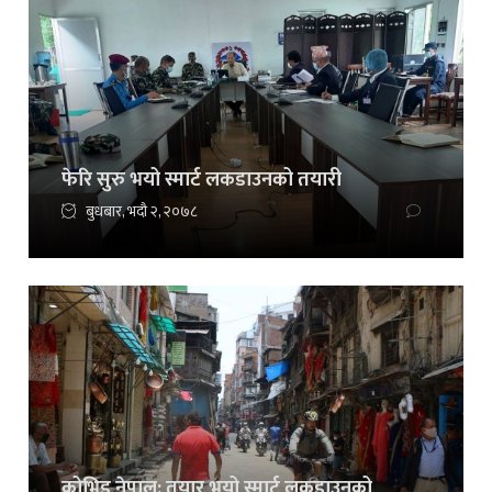
फेरि सुरु भयो स्मार्ट लकडाउनको तयारी
बुधबार, भदौ २, २०७८
कोभिड नेपाल: तयार भयो स्मार्ट लकडाउनको