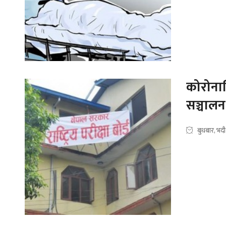
कोरोनाव
सञ्चालन 
बुधबार, भद