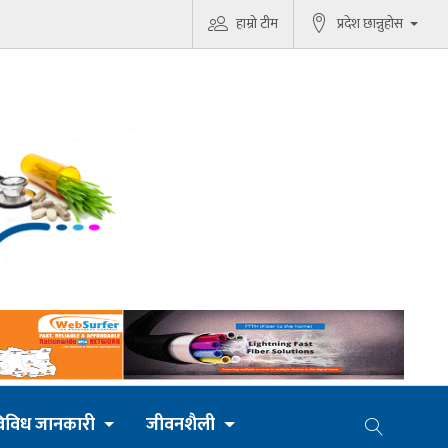
हाम्रो टीम
प्रदेश छान्नुहोस
िविध जानकारी
जीवनशैली