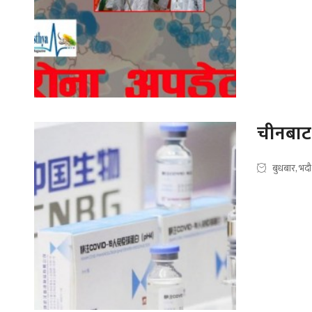
चीनबाट
बुधबार, भद