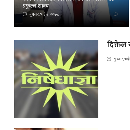
प्रफुल्ल शाक्य
बुधबार, भदौ २, २०७८
दिक्तेल
बुधबार, भद