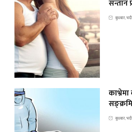
सन्तान 
बुधबार, भद
काभ्रेम
सङ्क्रम
बुधबार, भद