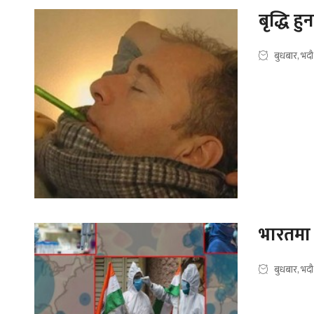
बृद्धि 
बुधबार, भद
भारतमा 
बुधबार, भद