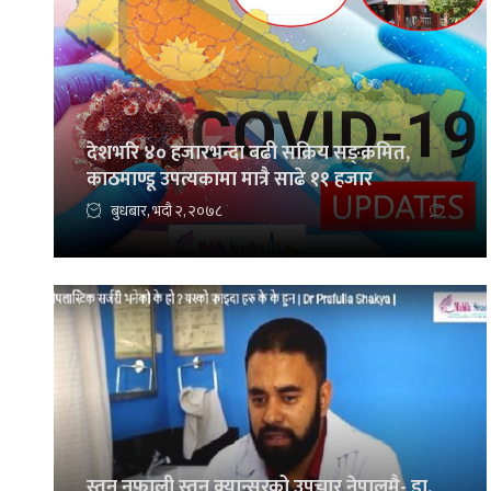
देशभरि ४० हजारभन्दा बढी सक्रिय सङ्क्रमित,
काठमाण्डू उपत्यकामा मात्रै साढे ११ हजार
बुधबार, भदौ २, २०७८
स्तन नफाली स्तन क्यान्सरको उपचार नेपालमै- डा.