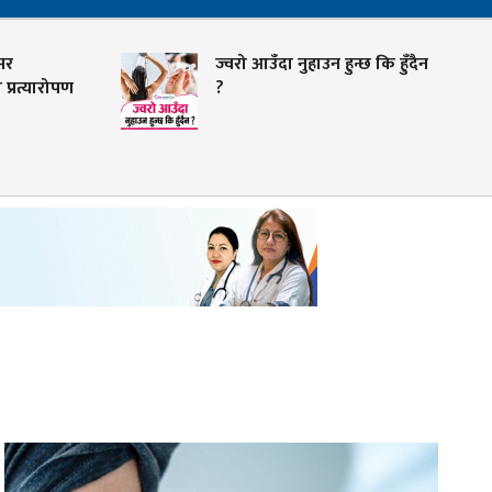
ज्वरो आउँदा नुहाउन हुन्छ कि हुँदैन
युरिक एसि
?
के हो ? के