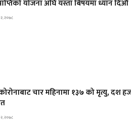
प्राप्तिको योजना अघि यस्ता बिषयमा ध्यान दिऔं
ौ २, २०७८
ा कोरोनाबाट चार महिनामा १३७ को मृत्यु, दश ह
ित
ौ २, २०७८