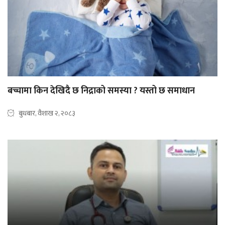
बच्चामा किन देखिदै छ निद्राको समस्या ? यस्तो छ समाधान
बुधबार, वैशाख २, २०८३