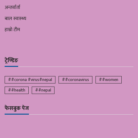
अन्तर्वार्ता
बाल स्वास्थ्य
हाम्रो टीम
ट्रेण्डिङ
##corona #virus#nepal
##coronavirus
##women
##health
##nepal
फेसबुक पेज