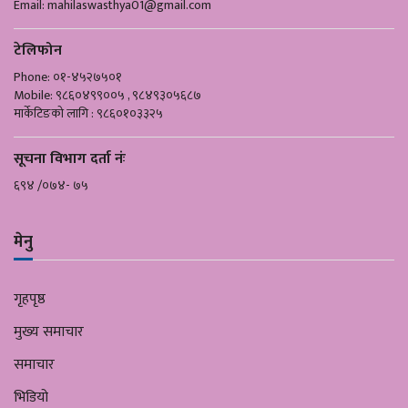
Email:
mahilaswasthya01@gmail.com
टेलिफोन
Phone: ०१-४५२७५०१
Mobile: ९८६०४९९००५ , ९८४९३०५६८७
मार्केटिङको लागि : ९८६०१०३३२५
सूचना विभाग दर्ता नंः
६९४ /०७४- ७५
मेनु
गृहपृष्ठ
मुख्य समाचार
समाचार
भिडियो