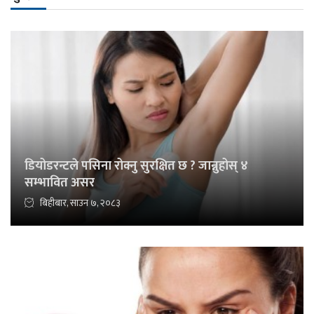
डियोडरन्टले पसिना रोक्नु सुरक्षित छ ? जान्नुहोस् ४
सम्भावित असर
बिहीबार, साउन ७, २०८३