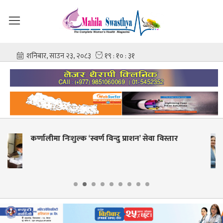
शहीद गंगालाल राष्ट्रिय हृदय केन्द्रको निर्देशकमा प्रा. डा.
आशिष गोविन्द अमात्य