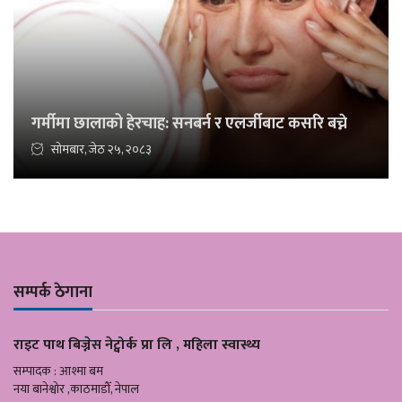
गर्मीमा छालाको हेरचाह: सनबर्न र एलर्जीबाट कसरि बच्ने
सोमबार, जेठ २५, २०८३
सम्पर्क ठेगाना
राइट पाथ बिज्नेस नेट्वोर्क प्रा लि , महिला स्वास्थ्य
सम्पादक : आश्मा बम
नया बानेश्वोर ,काठमाडौँ, नेपाल