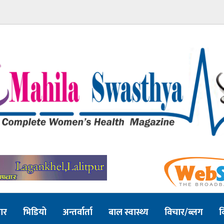
ार
भिडियो
अन्तर्वार्ता
बाल स्वास्थ्य
विचार/ब्लग
व