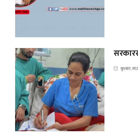
सरकारसँ
बुधबार, सा