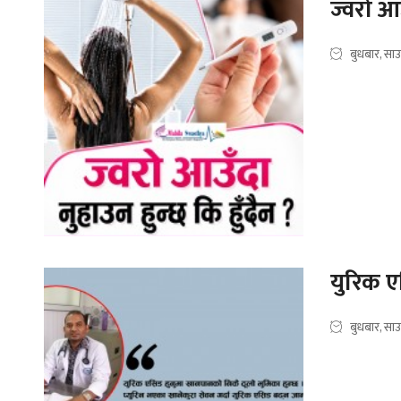
ज्वरो आउ
बुधबार, सा
युरिक ए
बुधबार, सा