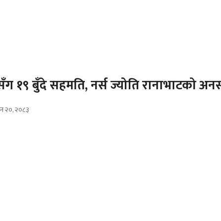
ग १९ बुँदे सहमति, नर्स ज्योति रानाभाटको अनस
उन २०, २०८३