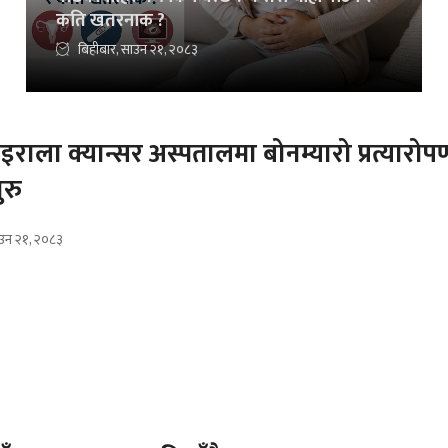
कति खतरनाक ?
बिहीबार, साउन २१, २०८३
इराला क्यान्सर अस्पतालमा बोनम्यारो प्रत्यारोप
ुरु
ाउन २१, २०८३