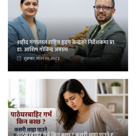
शहीद गंगालाल राष्ट्रिय हृदय केन्द्रको निर्देशकमा प्रा.
डा. आशिष गोविन्द अमात्य
शुक्रबार, साउन २२, २०८३
पाठेघरबाहिर गर्भ किन बस्छ ? कसरी थाहा पाउने र