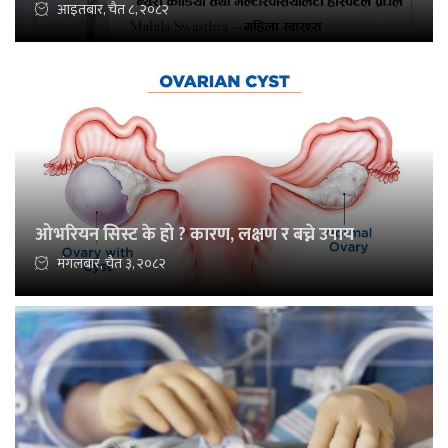
आइतबार, चैत ८, २०८२
ओभरियन सिस्ट के हो ? कारण, लक्षण र बच्ने उपाय
मंगलबार, चैत ३, २०८२