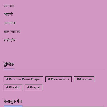
समाचार
भिडियो
अन्तर्वार्ता
बाल स्वास्थ्य
हाम्रो टीम
ट्रेण्डिङ
##corona #virus#nepal
##coronavirus
##women
##health
##nepal
फेसबुक पेज