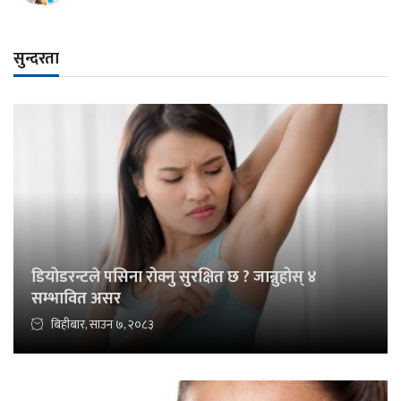
सुन्दरता
डियोडरन्टले पसिना रोक्नु सुरक्षित छ ? जान्नुहोस् ४
सम्भावित असर
बिहीबार, साउन ७, २०८३