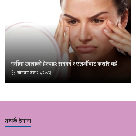
गर्मीमा छालाको हेरचाह: सनबर्न र एलर्जीबाट कसरि बच्ने
सोमबार, जेठ २५, २०८३
सम्पर्क ठेगाना