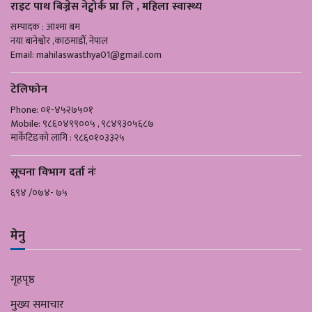
राइट पाथ बिज्नेस नेट्वोर्क प्रा लि , महिला स्वास्थ्य
सम्पादक : आश्मा बम
नया बानेश्वोर ,काठमाडौँ, नेपाल
Email:
mahilaswasthya01@gmail.com
टेलिफोन
Phone: ०१-४५२७५०१
Mobile: ९८६०४९९००५ , ९८४९३०५६८७
मार्केटिङको लागि : ९८६०१०३३२५
सूचना विभाग दर्ता नंः
६९४ /०७४- ७५
मेनु
गृहपृष्ठ
मुख्य समाचार