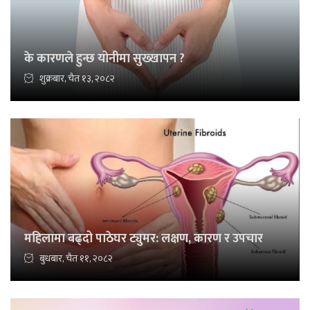
के कारणले हुन्छ योनीमा सुख्खापन ?
शुक्रबार, चैत १३, २०८२
महिलामा बढ्दो पाठेघर ट्युमर: लक्षण, कारण र उपचार
बुधबार, चैत ११, २०८२