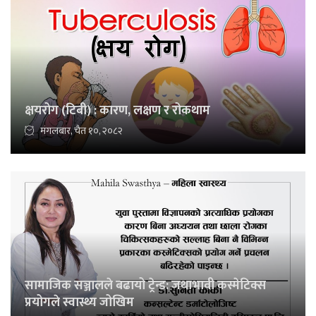
क्षयरोग (टिबी) : कारण, लक्षण र रोकथाम
मंगलबार, चैत १०, २०८२
सामाजिक सञ्जालले बढायो ट्रेन्ड: जथाभावी कस्मेटिक्स
प्रयोगले स्वास्थ्य जोखिम