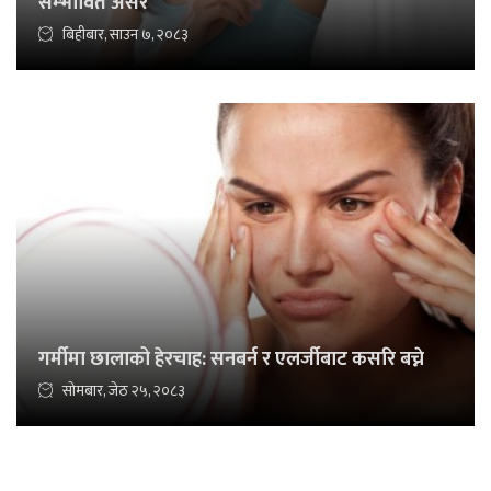
सम्भावित असर
बिहीबार, साउन ७, २०८३
गर्मीमा छालाको हेरचाह: सनबर्न र एलर्जीबाट कसरि बच्ने
सोमबार, जेठ २५, २०८३