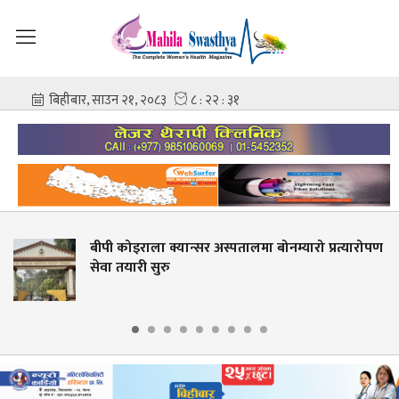
यान्सर अस्पतालमा बोनम्यारो प्रत्यारोपण
ज्वरो आउँदा नुहा