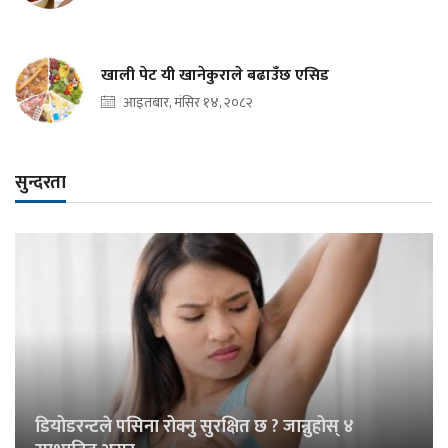
खाली पेट यी खानेकुराले बढाउँछ एसिड
आइतबार, मंसिर १४, २०८२
सुन्दरता
डियोडरन्टले पसिना रोक्नु सुरक्षित छ ? जान्नुहोस् ४