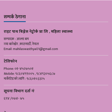
सम्पर्क ठेगाना
राइट पाथ बिज्नेस नेट्वोर्क प्रा लि , महिला स्वास्थ्य
सम्पादक : आश्मा बम
नया बानेश्वोर ,काठमाडौँ, नेपाल
Email:
mahilaswasthya01@gmail.com
टेलिफोन
Phone: ०१-४५२७५०१
Mobile: ९८६०४९९००५ , ९८४९३०५६८७
मार्केटिङको लागि : ९८६०१०३३२५
सूचना विभाग दर्ता नंः
६९४ /०७४- ७५