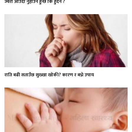
ज्वरो आउँदा नुहाउन हुन्छ कि हुँदैन ?
राति बढी सताउँछ सुख्खा खोकी? कारण र बच्ने उपाय